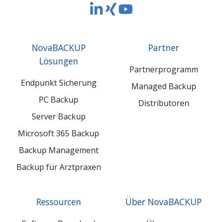
NovaBACKUP
NovaBACKUP
NovaBACKUP
Europe
Europe
Europe
GmbH
GmbH
GmbH
NovaBACKUP
Partner
LinkedIn
Xing
YouTube
Lösungen
Partnerprogramm
Endpunkt Sicherung
Managed Backup
PC Backup
Distributoren
Server Backup
Microsoft 365 Backup
Backup Management
Backup für Arztpraxen
Ressourcen
Über NovaBACKUP