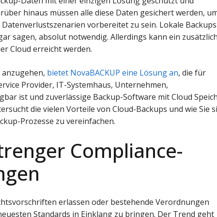
ackup-Daten mit einer einzigen Lösung geschützt und
arüber hinaus müssen alle diese Daten gesichert werden, u
 Datenverlustszenarien vorbereitet zu sein. Lokale Backups
gar sagen, absolut notwendig. Allerdings kann ein zusätzlic
er Cloud erreicht werden.
g anzugehen,
bietet NovaBACKUP eine Lösung an
, die für
ervice Provider, IT-Systemhaus, Unternehmen,
gbar ist und zuverlässige Backup-Software mit Cloud Speic
ersucht die vielen Vorteile von Cloud-Backups und wie Sie s
ckup-Prozesse zu vereinfachen.
strenger Compliance-
ngen
chtsvorschriften erlassen oder bestehende Verordnungen
neuesten Standards in Einklang zu bringen. Der Trend geht