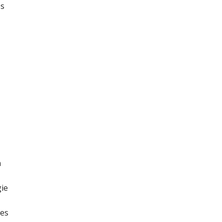
es
n
gie
des