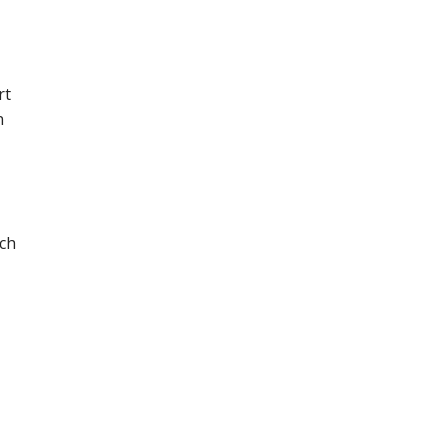
rt
n
ich