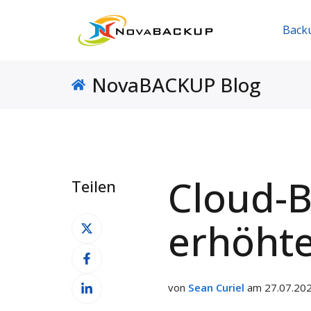
Back
NovaBACKUP Blog
Cloud-B
Teilen
Auf
erhöhte
X
Auf
teilen
Facebook
Auf
teilen
von
Sean Curiel
am 27.07.202
LinkedIn