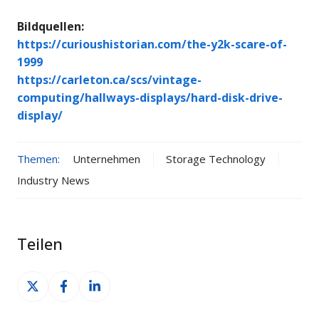
Bildquellen:
https://curioushistorian.com/the-y2k-scare-of-
1999
https://carleton.ca/scs/vintage-
computing/hallways-displays/hard-disk-drive-
display/
Themen:
Unternehmen
Storage Technology
Industry News
Teilen
Auf
Auf
Auf
X
Facebook
LinkedIn
teilen
teilen
teilen