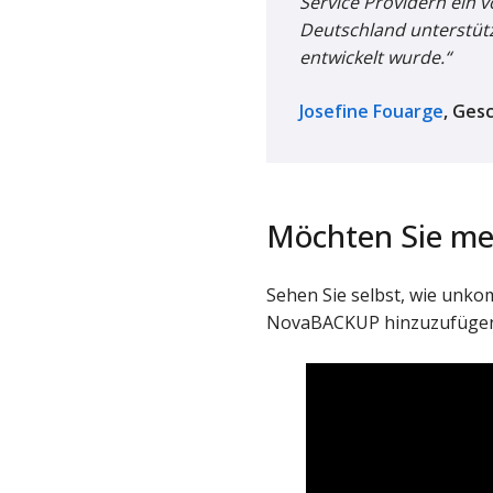
Service Providern ein vo
Deutschland unterstütz
entwickelt wurde.“
Josefine Fouarge
, Ges
Möchten Sie me
Sehen Sie selbst, wie unkom
NovaBACKUP hinzuzufügen 