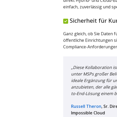
direkt Hybrid- und Cloud-Ba
einfach, zuverlässig und s
Sicherheit für Ku
Ganz gleich, ob Sie Daten 
öffentliche Einrichtungen 
Compliance-Anforderungen 
„Diese Kollaboration i
unter MSPs großer Beli
ideale Ergänzung für u
anzubieten, der alle gä
to-End-Lösung einem br
Russell Theron
, Sr. Di
Impossible Cloud