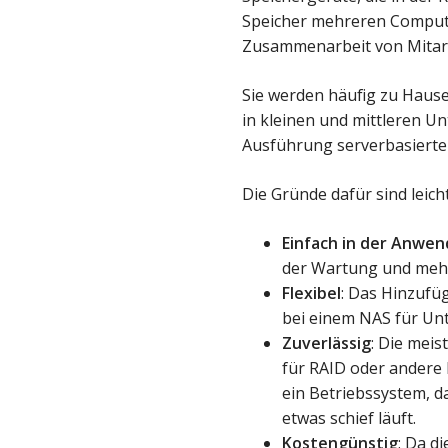
Speicher mehreren Compute
Zusammenarbeit von Mitarb
Sie werden häufig zu Hau
in kleinen und mittleren U
Ausführung serverbasierte
Die Gründe dafür sind leicht
Einfach in der Anwe
der Wartung und meh
Flexibel
: Das Hinzufüg
bei einem NAS für U
Zuverlässig
: Die mei
für RAID oder andere
ein Betriebssystem, d
etwas schief läuft.
Kostengünstig
: Da d