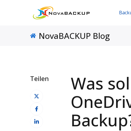
Back
NovaBACKUP Blog
Was sol
Teilen
Auf
OneDriv
X
Auf
teilen
Backup
Facebook
Auf
teilen
LinkedIn