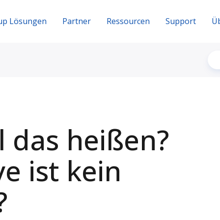
up Lösungen
Partner
Ressourcen
Support
Ü
l das heißen?
e ist kein
?