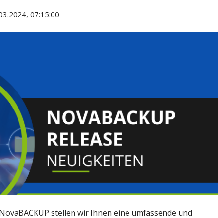
03.2024, 07:15:00
 NovaBACKUP stellen wir Ihnen eine umfassende und