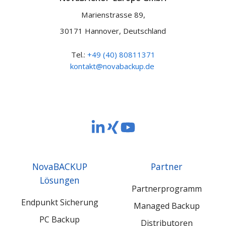
Marienstrasse 89,
30171 Hannover, Deutschland
Tel.:
+49 (40) 80811371
kontakt@novabackup.de
NovaBACKUP
NovaBACKUP
NovaBACKUP
Europe
Europe
Europe
GmbH
GmbH
GmbH
NovaBACKUP
Partner
LinkedIn
Xing
YouTube
Lösungen
Partnerprogramm
Endpunkt Sicherung
Managed Backup
PC Backup
Distributoren