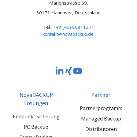
Marienstrasse 89,
30171 Hannover, Deutschland
Tel.:
+49 (40) 80811371
kontakt@novabackup.de
NovaBACKUP
NovaBACKUP
NovaBACKUP
Europe
Europe
Europe
GmbH
GmbH
GmbH
NovaBACKUP
Partner
LinkedIn
Xing
YouTube
Lösungen
Partnerprogramm
Endpunkt Sicherung
Managed Backup
PC Backup
Distributoren